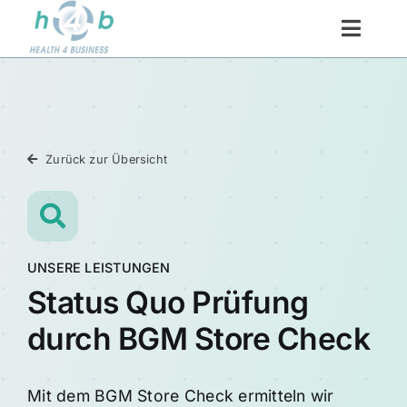
Skip
to
Toggl
content
Naviga
Startseite
Über Uns
Zurück zur Übersicht
Unsere Leistungen
Wissen BGM
UNSERE LEISTUNGEN
Status Quo Prüfung
Kontakt
durch BGM Store Check
Mit dem BGM Store Check ermitteln wir